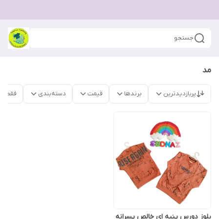
جستجو
مد
پربازدیدترین
برندها
قیمت
دسته‌بندی
فقط م
بلوز دورس پنبه ای خالص پسرانه