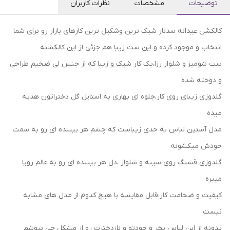
توضیحات
مشخصات
نظرات کاربران
کالکشن عیدانه سدناز شیک ترین وشکیل ترین کارهای بازاز رو برای شما
انتخاب و موجود کرده و این ست زیبا هم جزئی از این کالکشنه
ست شومیز و شلوار رزا،یک کار شیک و زیبا که از جنس لی ضخیم طراحی
و دوخته شده
گلدوزی زیبای روی کار،جلوه ای بهاری به استایل گل دختراتون هدیه
میده
مدل آستین لباس به حدی زیباست که چشم هر بیننده ای رو به سمت
خودش میکشونه
گلدوزی قشنگ روی سینه و شلوار ،دل هر بیننده ای رو به عالم رویا
میبره
کیفیت و ضخامت کار،قابل مقایسه با هیچ کدوم از مدل های مشابه
نیست
یدونه از این لباس بخر و خودتو و نازدخترت رو از مشکل چی بپوشم