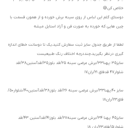
خلاص کن😅
دوستای گلم این لباس از روی سینه برش خورده و از همون قسمت با
چین هایی که خورده به صورت فن و آزاد استایل میشه
لطفا از طریق جدول سایز ثبت سفارش کتید،یک تا دوسانت خطای اندازه
گیری درنظر بگیرید،چنددرجه اختلاف رنگ طبیعیست
سایز35 :پهنا33/برش عرضی سینه 25/قد بلوز35/قدآستین38/قد
شلوار47 قدفاق 21/ران17
سایز 40:پهنا33/برش عرضی سینه 26/قد بلوز38/قدآستین40/شلوار50/
فاق23/ران18
سایز45 :پهنا 34/برش عرضی سینه27/قد بلوز41/قدآستین 43/قد
شلوار51/فاق23/ران 18