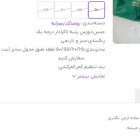
65
60
55
50
دسته‌بندی
:
پوشاک پسرانه
جنس
:
دورس پنبه لاکرادار درجه یک
رنگبندی
:
سبز و نارنجی
سایزبندی
:
50/55/60/65 لطفا طبق جدول سایز ثبت
سفارش کنید
بند تنظیم کمر
:
کمرکشی
جنسیت
:
پسرانه
نمایش بیشتر
دمپا شلوار
:
مچی اسلش
قابلیت شستشو در لباسشوئی
:
دارد
و ساده ازش بگذری
ق میشه