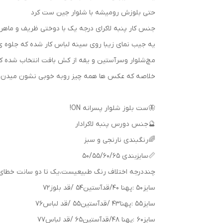
حتی بلوزش رو‌میشه با شلوار جین ست کرد
جنس کار پنبه لاکرای درجه یک با دوختی ظریف و‌ ماه
یه جیب نمای زیبا روی سینه لباس کار شده که جلوه ی
مچ‌شلوار و‌سرآستین و‌ یقه از کش بافت انتخاب شده ک
خلاصه که عکس ها همه چیز رو‌به خوبی نشون میدن
🦋ست بلوز شلوار پسرانه ON!
🔮جنس دورس پنبه لاکرادار
🌈رنگبندی نارنجی و سبز
📏سایزبندی 50/55/60/65
چنددرجه اختلاف رنگ طبیعیست،یک تا دو سانت خطای ان
سایز 50 :پهنا 40/قدآستین54 /قد بلوز72
سایز 55 :پهنا43 /قدآستین55 /قد لباس76
سایز60 :پهنا 48/قدآستین65 /قد لباس77