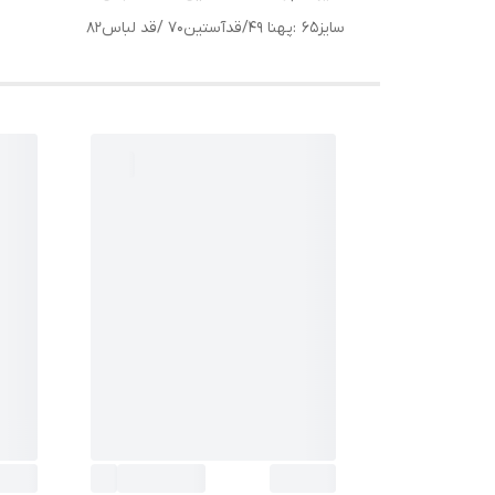
سایز65 :پهنا 49/قدآستین70 /قد لباس82