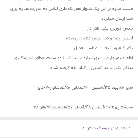
میشه علاوه بر این یک شلوار همرنگ طرح لباس به صورت هدیه برای
شما ارسال میگردد
جنس دورس پنبه لاکرا دار
آستین یقه و کمر لباس کشدوزی شده
یکار گرم و‌با کیغیت مناسب فصل
لطفا طبق چارت سایزی اندازه بزنید،یک تا دو سانت خطای اندازه گیری
درنظر بگیرید،قد آستین از کناذ یقه گرفته شده
سایز 50: پهنا 35/آستین 43/قدبلوز 50/قدشلوار70/فاق23
سایز55: پهنا 37/آستین 48/قدبلوز57/قدشلوار76/فاق28
دسته‌بندی
:
پوشاک دخترانه