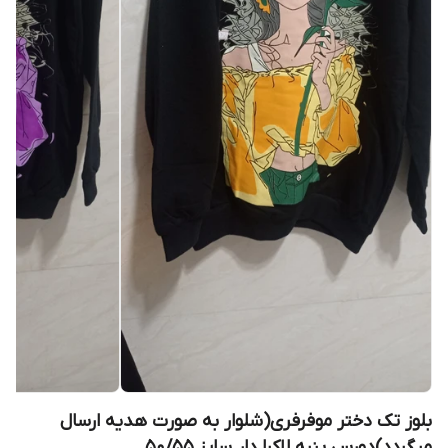
بلوز تک دختر موفرفری(شلوار به صورت هدیه ارسال
میگردد)دورس پنبه لاکرا دار سایز 50/55