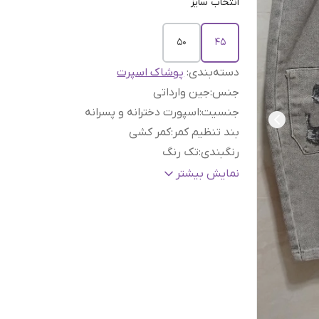
انتخاب سایز
50
45
دسته‌بندی
:
پوشاک اسپرت
جنس
:
جین وارداتی
جنسیت
:
اسپورت دخترانه و پسرانه
بند تنظیم کمر
:
کمر کشی
رنگبندی
:
تک رنگ
قابلیت شستشو در لباسشوئی
:
دارد
نمایش بیشتر