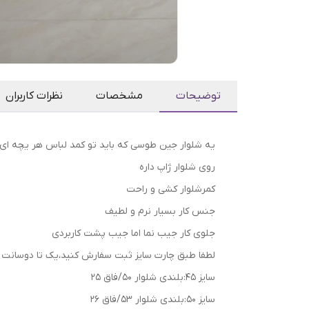
توضیحات
مشخصات
نظرات کاربران
یه شلوار جین طوسی که باید تو کمد لباس هر یچه ای
روی شلوار ژاپ داره
کمرشلوار کشی و راحت
جنس کار بسیار نرم و لطیف
جلوی کار جیب نما اما جیب پشت کاربردی
لطفا طبق چارت سایز ثبت سفارش کنید،یک تا دوسانت خ
سایز 45:بلندی شلوار 50/فاق 25
سایز 50:بلندی شلوار 53/فاق 26