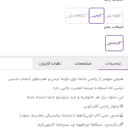
قهوه ای
کرمی
نسکافه ای
انتخاب سایز
فریسایز
توضیحات
مشخصات
نظرات کاربران
هیچی مهمتر از راحتی خانما توی خونه نیس،و همینطور انتخاب جنس
لباسی که استفاده میشه اهمیت بالایی داره
این شلوار نیاز هر خانومیه و باید یدونشو حتما داشته باشه
🦋شلوار راحتی آکاردئونی
🔮جنس نخی آکاردئونی(لطفا با مشابه پلاستیکی مقایسه نشود)
🌈رنگبندی: نسکافه ای،قهوه ای، سبزماچا، گلبهی،کرم