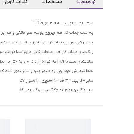
توضیحات
مشخصات
نظرات کاربران
ست بلوز شلوار پسرانه طرح T-Rex
یه ست جذاب که هم بیرون پوشه هم خانگی و هم برا
جنس کار دورس پنبه لاکرا دار که برای فصل کاملا مناس
رنگبندی جذاب کار حق انتخاب کافی برای شما فراهم می
سایزبندی ست 40/45 که قواره آزاد داره و به 50 ریز اندازه میشه‌
لطفا سفارش خودتون رو طبق جدول سایزبندی ثبت کنید 
سایز 40: پهنا ۳۳ قد ۴۲ آستین ۴۴ شلوار ۵۷
سایز 45: پهنا ۳۵ قد ۴۶ آستین ۴۸ شلوار ۶۴