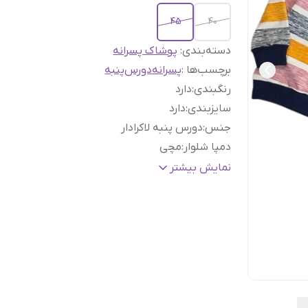
45
40
دسته‌بندی
:
پوشاک پسرانه
برچسب‌ها :
پسرانه
دورس
پنبه
رنگبندی
:
دارد
سایزبندی
:
دارد
جنس
:
دورس پنبه لاکرادار
دمپا شلوار
:
مچی
جنسیت
:
پسرانه
نمایش بیشتر
قابلیت شستشو در لباسشوئی
:
دارد
نوع چاپ
:
چاپ ژول