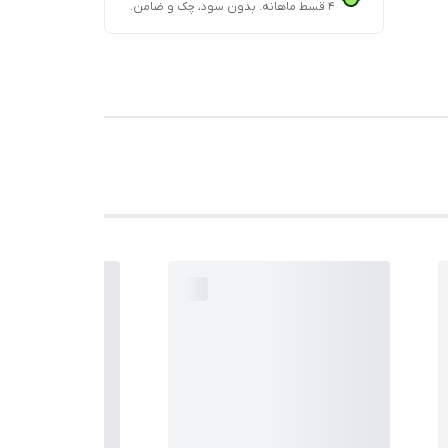
۴ قسط ماهانه. بدون سود، چک و ضامن.