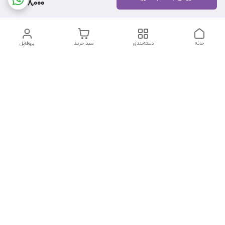
78,000
خانه
دسته‌بندی
سبد خرید
پروفایل
دسترسی سریع
تماس با ما
شکایات
درباره ما
قوانین و مقررات
سیاست حریم خصوصی
باسلام درصورت وجود مشکل در ثبت سفارش در تایم کاری 10:30 تا