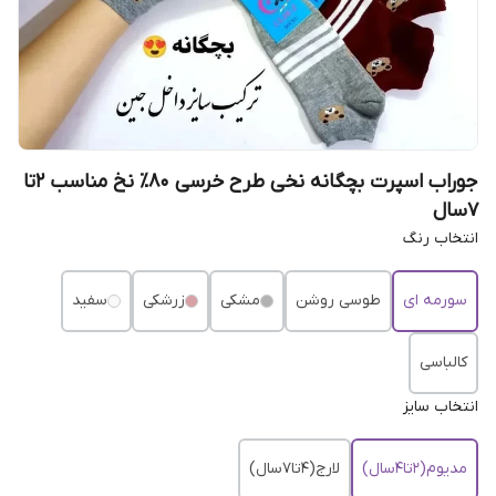
جوراب اسپرت بچگانه نخی طرح خرسی 80٪ نخ مناسب 2تا
7سال
انتخاب رنگ
سورمه ای
طوسی روشن
مشکی
زرشکی
سفید
کالباسی
انتخاب سایز
مدیوم(2تا4سال)
لارج(4تا7سال)