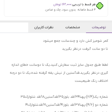
هر قسط با ترب‌پی:
۱۶۲٬۰۰۰
تومان
۴ قسط ماهانه. بدون سود، چک و ضامن.
توضیحات
مشخصات
نظرات کاربران
کمر شومیز کش دارد و چندسانت جمع میشود
تا دو سانت آبرفت درنظر بگیرید
لطفا طبق جدول سایز ثبت سفارش کنید،یک تا دوسانت خطای اندازه
گیری درنظر بگیرید،قدآستین از نیش یقه گرفته شده،یک تا دو درجه
اختلاف رنگ طبیعیست
شماره یک(۲/۴):پهنا34/قد بلوز35/قدآستین18/قد شلوارک35
شماره دو (۴/۶):پهنا37/قد بلوز41/قدآستین21/قدشلوارک41