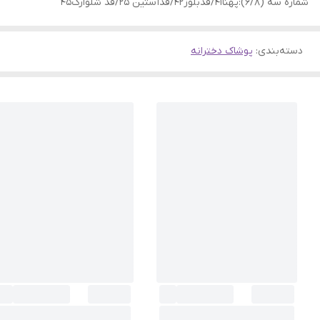
شماره سه (۶/۸):پهنا41/قدبلوز42/قدآستین 25/قد شلوارک45
دسته‌بندی
:
پوشاک دخترانه