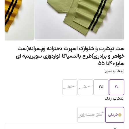
ست تیشرت و شلوارک اسپرت دخترانه و‌پسرانه(ست
خواهر و برادری)طرح بالنسیاگا نواردوزی سوپرپنبه ای
سایز۴۰تا ۵۵
انتخاب سایز
55
50
45
40
انتخاب رنگ
خردلی
سبز پسته ای