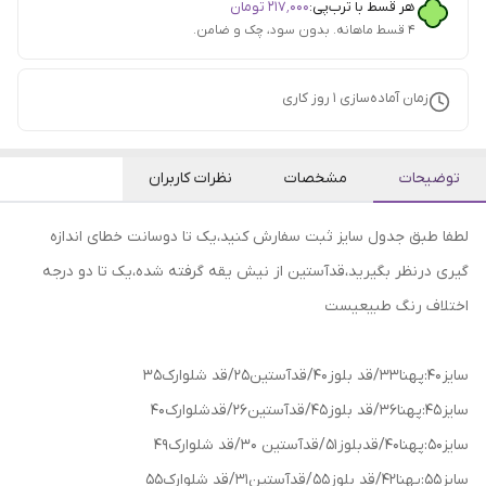
هر قسط با ترب‌پی:
۲۱۷٬۰۰۰
تومان
۴ قسط ماهانه. بدون سود، چک و ضامن.
زمان آماده‌سازی
1
روز کاری
توضیحات
مشخصات
نظرات کاربران
لطفا طبق جدول سایز ثبت سفارش کنید،یک تا دوسانت خطای اندازه
گیری درنظر بگیرید،قدآستین از نیش یقه گرفته شده،یک تا دو درجه
اختلاف رنگ طبیعیست
سایز 40:پهنا33/قد بلوز40/قدآستین25/قد شلوارک35
سایز 45:پهنا36/قد بلوز45/قدآستین26/قدشلوارک40
سایز50:پهنا40/قدبلوز51/قدآستین 30/قد شلوارک49
سایز 55:پهنا42/قد بلوز55/قدآستین31/قد شلوارک55