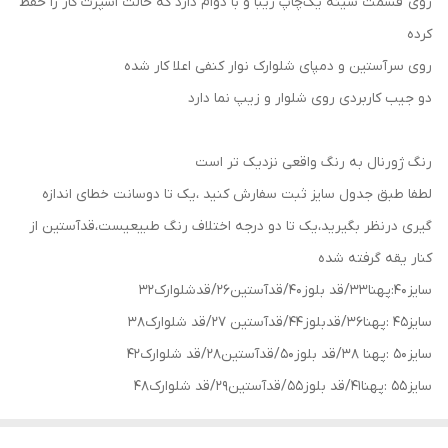
روی قسمت سینه یک‌چاپ زیبا و با دوام دارد که حالت اسپرت کار را حفظ
کرده
روی سرآستین و دمپای شلوارک نوار کنفی اعلا کار شده
دو جیب کاربردی روی شلوار و زیپ نما دارد
رنگ ژورنال به رنگ واقعی نزدیک تر است
لطفا طبق جدول سایز ثبت سفارش کنید ،یک تا دوسانت خطای اندازه
گیری درنظر بگیرید،یک تا دو درجه اختلاف رنگ طبیعیست،قدآستین از
کنار یقه گرفته شده
سایز 40:پهنا33/قد بلوز40/قدآستین26/قدشلوارک32
سایز45 :پهنا36/قدبلوز44/قدآستین 27/قد شلوارک38
سایز 50 :پهنا 38/قد بلوز50/قدآستین28/قد شلوارک42
سایز 55 :پهنا41/قد بلوز55/قدآستین29/قد شلوارک48