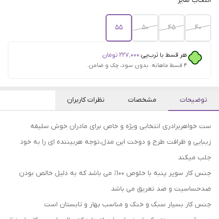
انتخاب سایز
55
50
45
40
هر قسط با ترب‌پی:
۲۲۷٬۰۰۰
تومان
۴ قسط ماهانه. بدون سود، چک و ضامن.
توضیحات
مشخصات
نظرات کاربران
ست خواهربرادری انتخابی ویژه و خاص برای مادران خوش سلیقه
زیبایی و ظرافت طرح و دوخت این مدل،توجه هربیننده ای را به خود
جلب میکند
جنس کار سوپر پنبه با خلوص 100٪ می باشد که به دلیل خالص بودن
ضدحساسیت و ضد تعریق می باشد
جنس کار بسیار سبک و خنک و مناسب بهار و تابستان است