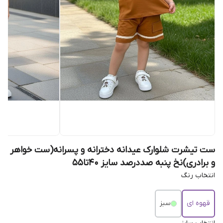
ست تیشرت شلوارک عیدانه دخترانه و پسرانه(ست خواهر
و برادری)نخ پنبه صددرصد سایز 40تا55
انتخاب رنگ
قهوه ای
سبز