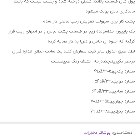
پول های قسمت بالاتنه،همگی دوخته شده و چسب نیست که باعث
ماندگاری بالای پولک میشود
پشت کار برای سهولت تعویض زیپ مخفی کار شده
یک پاپیون جداشونده زیبا در قسمت پشت لباس و در انتهای زیپ قرار
گرفته که جلوه ای خاص و دلربا به کار هدیه کرده
لطفا طبق جدول سایز ثبت سفارش کنید،یک سانت خطای اندازه گیری
درنظر بگیرید،چنددرجه اختلاف رنگ طبیعیست
شماره یک:پهنا30/قد49
شماره دو:پهنا32/قد54
شماره سه:پهنا33/قد64
شماره چهار:پهنا35/قد70
شماره پنج:پهنا38/قد 79
دسته‌بندی
:
پوشاک دخترانه