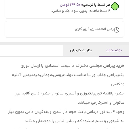
هر قسط با ترب‌پی:
۲۴۹٬۵۰۰
تومان
۴ قسط ماهانه. بدون سود، چک و ضامن.
زمان آماده‌سازی
1
روز کاری
توضیحات
نظرات کاربران
خرید پیراهن مجلسی دخترانه با قیمت اقتصادی با ارسال فوری
یک‌پیراهن جذاب و‌زیبا مناسب تولد،عروسی،مهمانی،عیددیدنی ،آتلیه
و‌عکاسی
جنس بالاتنه تورپولکدوزی و آستری ساتن و جنس دامن 4لایه تور
سانوئل و آسترخارجی میباشد
وجود 4لایه تور دردامن،باعث حجم دار شدن و‌پف کردن دامن بدون نیاز
به شیفون و سیم میشود که زیبایی لباس را دوچندان میکند