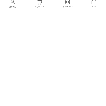
خانه
دسته‌بندی
سبد خرید
پروفایل
دسترسی سریع
تماس با ما
شکایات
درباره ما
قوانین و مقررات
سیاست حریم خصوصی
باسلام درصورت وجود مشکل در ثبت سفارش در تایم کاری 10:30 تا
12:30 و عصر از ساعت 15 تا 20 پاسخگو هستیم
شماره تماس
09308947318