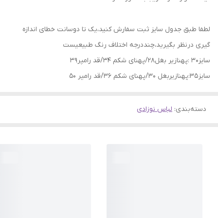
لطفا طبق جدول سایز ثبت سفارش کنید،یک تا دوسانت خطای اندازه
گیری درنظر بگیرید،چنددرجه اختلاف رنگ طبیعیست
سایز30 :پهنازیر بغل28/پهنای شکم 34/قد رامپر39
سایز 35:پهنازیربغل 30/پهنای شکم 36/قد رامپر 50
دسته‌بندی
:
لباس نوزادی