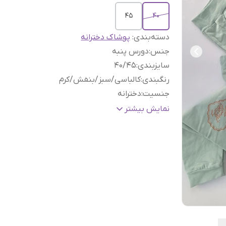
45
40
دسته‌بندی
:
پوشاک دخترانه
جنس
:
دورس پنبه
سایزبندی
:
40/45
رنگبندی
:
کالباسی/سبز/بنفش/کرم
جنسیت
:
دخترانه
رده
۲/۵تا ۸سال(سن ارائه شده تقریبیست،لطفا ط
نمایش بیشتر
سنی
:
چارت سایز ثبت سفارش کنید)
کمرشلوار
:
کشی
قابلیت شستشو در لباسشوئی
:
دارد