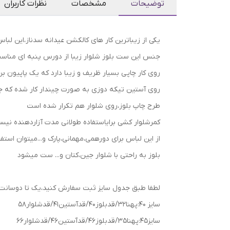
توضیحات
مشخصات
نظرات کاربران
یکی از زیباترین کار های کالکشن عیدانه سدناز،این لب
جنس این ست بلوز شلوار زیبا از دورس پنبه ای مناسب
روی کار چاپی بسیار ظریف و زیبا دارد که یک پاپیون بر
روی آستین تیکه دوزی به صورت چیندار کار شده که 
طرح چاپ بلوز،روی شلوار هم تکرار شده است
کمرشلوار کشی برایاستفاده طولانی مدت آزاردهنده نی
از این لباس برای دورهمی،مهمانی،پارک و...میتوان استفا
بلوز به راحتی با شلوار جین،کتان و... ست میشود
لطفا طبق جدول سایز ثبت سفارش کنید،یک تا دوسانت خ
سایز 40:پهنا32/قدبلوز40/قدآستین41/قدشلوار58
سایز45:پهنا35/قدبلوز46/قدآستین46/قدشلوار66