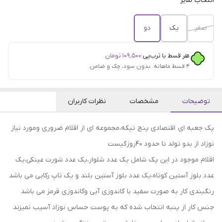
انتخاب سایز
صفر
یک
دو
هر قسط با ترب‌پی:
۱۰۹٬۵۰۰
تومان
۴ قسط ماهانه. بدون سود، چک و ضامن.
توضیحات
مشخصات
نظرات کاربران
پک جعبه ای اقتصادی پنج تیکه،مجموعه ای از اقلام ضروری و‌مورد نیاز
نوزاد از بدو تولد تا حدود 40روزگیست
اقلام موجود در این پک شامل یک عدد شلوار،یک عدد شورت عینکی،یک
عدد بلوز آستین کوتاه،یک عدد بلوز آستین بلند و یک تاپ رکابی می باشد
رنگبندی کار به صورت سفید با گاندوزی آبی وگاندوزی قرمز می باشد
جنس کار از پنبه انتخاب شده که به پوست حساس نوزاد آسیب نمیزند