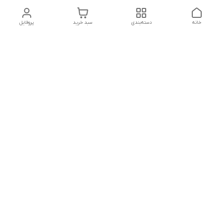
خانه
دسته‌بندی
سبد خرید
پروفایل
دسترسی سریع
تماس با ما
شکایات
درباره ما
قوانین و مقررات
سیاست حریم خصوصی
باسلام درصورت وجود مشکل در ثبت سفارش در تایم کاری 10:30 تا
12:30 و عصر از ساعت 15 تا 20 پاسخگو هستیم
شماره تماس
09308947318